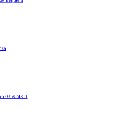
de frequenti
enza
ero 035924311