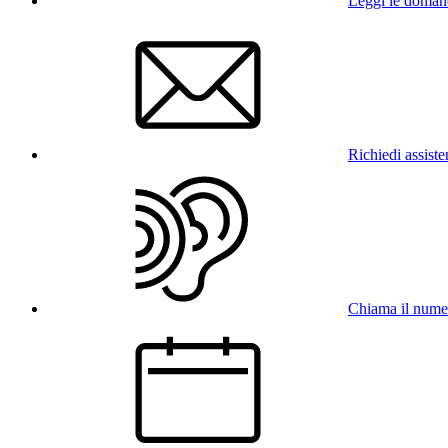
Leggi le doman
Richiedi assist
Chiama il num