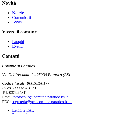
Novità
Notizie
Comunicati
Avvisi
Vivere il comune
Luoghi
Eventi
Contatti
Comune di Paratico
Via Dell’Assunta, 2 - 25030 Paratico (BS)
Codice fiscale: 80016190177
P.IVA: 00882610173
Tel: 035924311
Email:
protocollo@comune.paratico.bs.it
PEC:
segreteria@pec.comune.paratico.bs.it
Leggi le FAQ