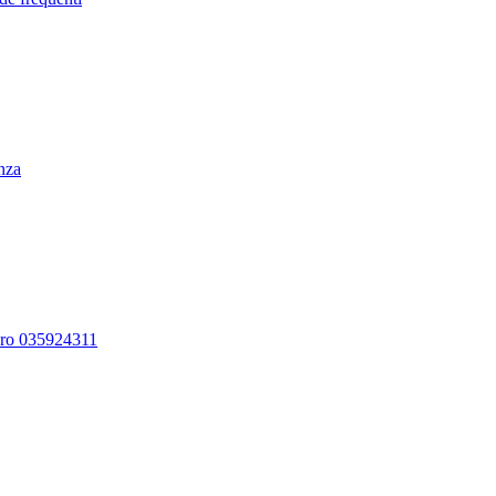
enza
ero 035924311