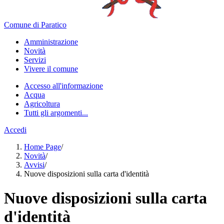
Comune di Paratico
Amministrazione
Novità
Servizi
Vivere il comune
Accesso all'informazione
Acqua
Agricoltura
Tutti gli argomenti...
Accedi
Home Page
/
Novità
/
Avvisi
/
Nuove disposizioni sulla carta d'identità
Nuove disposizioni sulla carta
d'identità