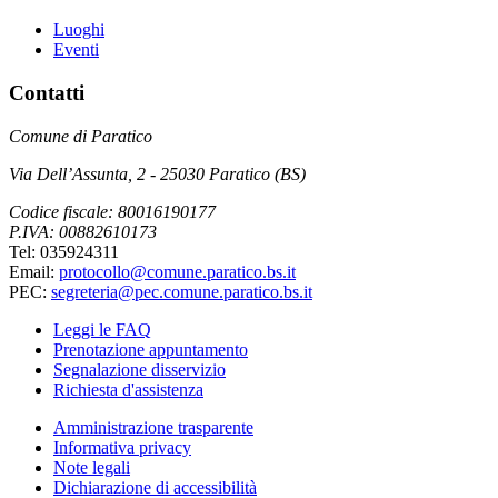
Luoghi
Eventi
Contatti
Comune di Paratico
Via Dell’Assunta, 2 - 25030 Paratico (BS)
Codice fiscale: 80016190177
P.IVA: 00882610173
Tel: 035924311
Email:
protocollo@comune.paratico.bs.it
PEC:
segreteria@pec.comune.paratico.bs.it
Leggi le FAQ
Prenotazione appuntamento
Segnalazione disservizio
Richiesta d'assistenza
Amministrazione trasparente
Informativa privacy
Note legali
Dichiarazione di accessibilità