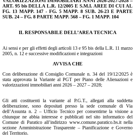
VALORIZZAZIONI IMMOBILIARI ANNI 2026-2027-2028 –
ART. 95 bis DELLA L.R. 12/2005 E S.M.I. AREE DI CUI AL
FG. 13 MAPP. 147 - FG. 5 MAPP. 8 SUB. 26-23 E PARTE
SUB. 24 – FG. 8 PARTE MAPP. 568 – FG. 1 MAPP. 104
IL RESPONSABILE DELL’AREA TECNICA
Ai sensi e per gli effetti degli articoli 13 e 95 bis della L.R. 11 marzo
2005, n. 12 e successive modificazioni e integrazioni
AVVISA CHE
Con deliberazione di Consiglio Comunale n. 34 del 19/12/2025 è
stata approvata la Variante al PGT per Piano delle Alienazioni e
valorizzazioni immobiliari anni 2026 – 2027 – 2028;
Gli atti costituenti la variante al P.G.T., allegati alla suddetta
deliberazione, sono depositati presso la sede comunale di Via
dell’Assunta n. 2 – Ufficio Tecnico per consentirne la visione a
chiunque ne abbia interesse e pubblicati nel sito informatico del
Comune di Paratico all’indirizzo www.comune.paratico.bs.it nella
sezione Amministrazione Trasparente – Pianificazione e Governo
del Territorio.