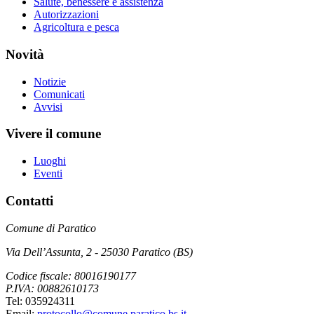
Salute, benessere e assistenza
Autorizzazioni
Agricoltura e pesca
Novità
Notizie
Comunicati
Avvisi
Vivere il comune
Luoghi
Eventi
Contatti
Comune di Paratico
Via Dell’Assunta, 2 - 25030 Paratico (BS)
Codice fiscale: 80016190177
P.IVA: 00882610173
Tel: 035924311
Email:
protocollo@comune.paratico.bs.it