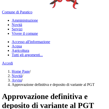
Comune di Paratico
Amministrazione
Novità
Servizi
Vivere il comune
Accesso all'informazione
Acqua
Agricoltura
Tutti gli argomenti...
Accedi
Home Page
/
Novità
/
Avvisi
/
Approvazione definitiva e deposito di variante al PGT
Approvazione definitiva e
deposito di variante al PGT