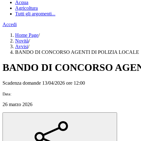
Acqua
Agricoltura
Tutti gli argomenti...
Accedi
Home Page
/
Novità
/
Avvisi
/
BANDO DI CONCORSO AGENTI DI POLIZIA LOCALE
BANDO DI CONCORSO AGEN
Scadenza domande 13/04/2026 ore 12:00
Data:
26 marzo 2026